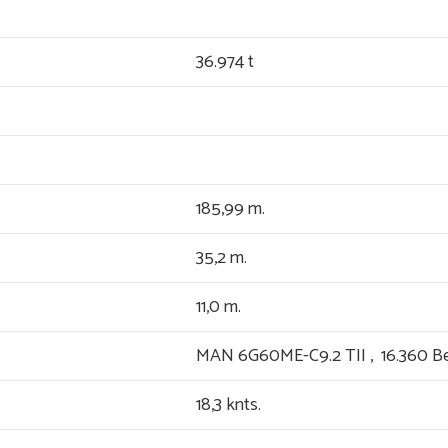
36.974 t
185,99 m.
35,2 m.
11,0 m.
MAN 6G60ME-C9.2 TII , 16.360 Be
18,3 knts.