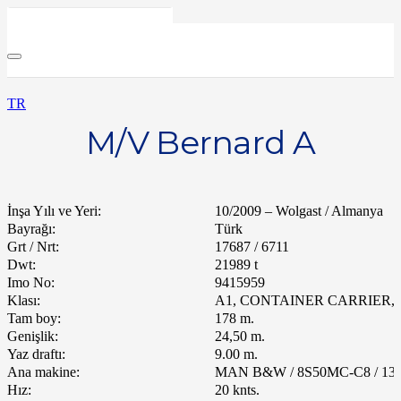
TR
M/V Bernard A
İnşa Yılı ve Yeri:
10/2009 – Wolgast / Almanya
Bayrağı:
Türk
Grt / Nrt:
17687 / 6711
Dwt:
21989 t
Imo No:
9415959
Klası:
A1, CONTAINER CARRIER, A
Tam boy:
178 m.
Genişlik:
24,50 m.
Yaz draftı:
9.00 m.
Ana makine:
MAN B&W / 8S50MC-C8 / 1328
Hız:
20 knts.