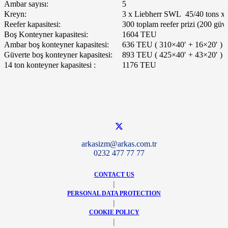
Ambar sayısı:
5
Kreyn:
3 x Liebherr SWL 45/40 tons x 
Reefer kapasitesi:
300 toplam reefer prizi (200 gü
Boş Konteyner kapasitesi:
1604 TEU
Ambar boş konteyner kapasitesi:
636 TEU ( 310×40′ + 16×20′ )
Güverte boş konteyner kapasitesi:
893 TEU ( 425×40′ + 43×20′ )
14 ton konteyner kapasitesi :
1176 TEU
arkasizm@arkas.com.tr
0232 477 77 77
CONTACT US
|
PERSONAL DATA PROTECTION
|
COOKIE POLICY
|