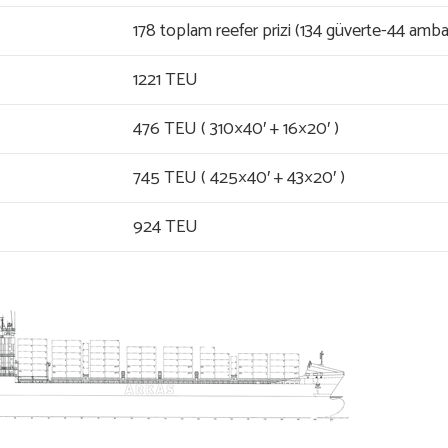
178 toplam reefer prizi (134 güverte-44 amba
1221 TEU
476 TEU ( 310×40′ + 16×20′ )
745 TEU ( 425×40′ + 43×20′ )
924 TEU