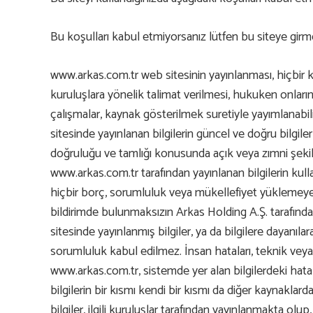
Bu koşulları kabul etmiyorsanız lütfen bu siteye girme
www.arkas.com.tr web sitesinin yayınlanması, hiçbir k
kuruluşlara yönelik talimat verilmesi, hukuken onları
çalışmalar, kaynak gösterilmek suretiyle yayımlanabilir
sitesinde yayınlanan bilgilerin güncel ve doğru bilgil
doğruluğu ve tamlığı konusunda açık veya zımni şekild
www.arkas.com.tr tarafından yayınlanan bilgilerin ku
hiçbir borç, sorumluluk veya mükellefiyet yüklemeyece
bildirimde bulunmaksızın Arkas Holding A.Ş. tarafından
sitesinde yayınlanmış bilgiler, ya da bilgilere dayan
sorumluluk kabul edilmez. İnsan hataları, teknik veya d
www.arkas.com.tr, sistemde yer alan bilgilerdeki hata
bilgilerin bir kısmı kendi bir kısmı da diğer kaynaklar
bilgiler, ilgili kuruluşlar tarafından yayınlanmakta olu