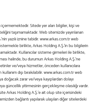
çermemektedir. Sitede yer alan bilgiler, kişi ve
iteliğini taşımamaktadır. Web sitemizde yayınlanan
.’nin yazılı iznine tabidir. www.arkas.com.tr web
termekle birlikte, Arkas Holding A.Ş.’in bu bilgilerin
tadır. Kullanıcılar sisteme girmeleri ile birlikte,
ğması halinde, bu durumun Arkas Holding A.Ş.’ne
etinler ve/veya hizmetler, önceden kullanıcılara
n kullanım dışı bırakılabilir. www.arkas.com.tr web
eya doğacak zarar ve/veya kayıplardan dolayı
ya güncellik yitirmesinin gerçekleşme olasılığı vardır.
e Arkas Holding A.Ş.’e ait olup site içerisindeki
temizden bağlantı yapılarak ulaşılan diğer sitelerdeki