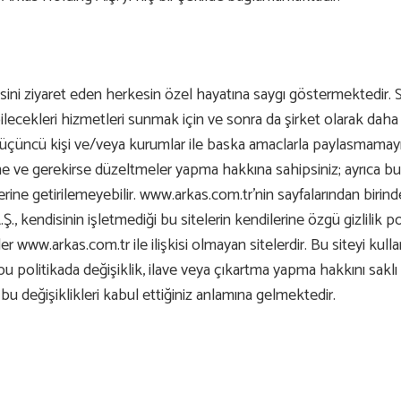
sini ziyaret eden herkesin özel hayatına saygı göstermektedir. Si
edebilecekleri hizmetleri sunmak için ve sonra da şirket olarak d
ri üçüncü kişi ve/veya kurumlar ile baska amaclarla paylasmamayı t
enme ve gerekirse düzeltmeler yapma hakkına sahipsiniz; ayrıca bu 
erine getirilemeyebilir. www.arkas.com.tr’nin sayfalarından birin
A.Ş., kendisinin işletmediği bu sitelerin kendilerine özgü gizlilik 
 www.arkas.com.tr ile ilişkisi olmayan sitelerdir. Bu siteyi kullan
 politikada değişiklik, ilave veya çıkartma yapma hakkını saklı 
 değişiklikleri kabul ettiğiniz anlamına gelmektedir.