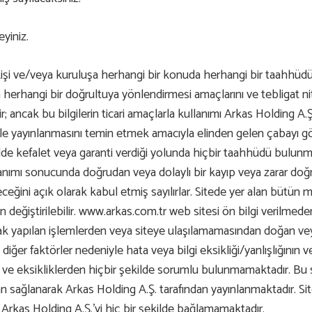
yiniz.
işi ve/veya kuruluşa herhangi bir konuda herhangi bir taahhüdü i
n herhangi bir doğrultuya yönlendirmesi amaçlarını ve tebligat n
; ancak bu bilgilerin ticari amaçlarla kullanımı Arkas Holding A.Ş
erle yayınlanmasını temin etmek amacıyla elinden gelen çabayı gös
e kefalet veya garanti verdiği yolunda hiçbir taahhüdü bulunmamak
llanımı sonucunda doğrudan veya dolaylı bir kayıp veya zarar do
ğini açık olarak kabul etmiş sayılırlar. Sitede yer alan bütün m
 değiştirilebilir. www.arkas.com.tr web sitesi ön bilgi verilmede
ılarak yapılan işlemlerden veya siteye ulaşılamamasından doğan v
iğer faktörler nedeniyle hata veya bilgi eksikliği/yanlışlığının ve
 ve eksikliklerden hiçbir şekilde sorumlu bulunmamaktadır. Bu sit
dan sağlanarak Arkas Holding A.Ş. tarafından yayınlanmaktadır. Si
p, Arkas Holding A.Ş.’yi hiç bir şekilde bağlamamaktadır.