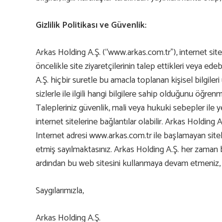
Gizlilik Politikası ve Güvenlik:
Arkas Holding A.Ş. (“www.arkas.com.tr”), internet site
öncelikle site ziyaretçilerinin talep ettikleri veya 
A.Ş. hiçbir suretle bu amacla toplanan kişisel bilgile
sizlerle ile ilgili hangi bilgilere sahip olduğunu öğr
Talepleriniz güvenlik, mali veya hukuki sebepler ile y
internet sitelerine bağlantılar olabilir. Arkas Holding 
Internet adresi www.arkas.com.tr ile başlamayan siteler
etmiş sayılmaktasınız. Arkas Holding A.Ş. her zaman bu
ardından bu web sitesini kullanmaya devam etmeniz, bu
Saygılarımızla,
Arkas Holding A.Ş.