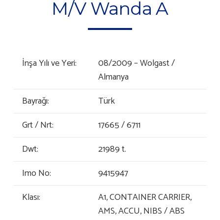
M/V Wanda A
İnşa Yılı ve Yeri:
08/2009 – Wolgast /
Almanya
Bayrağı:
Türk
Grt / Nrt:
17665 / 6711
Dwt:
21989 t.
Imo No:
9415947
Klası:
A1, CONTAINER CARRIER,
AMS, ACCU, NIBS / ABS