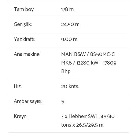
Tam boy:
178 m.
Genişlik:
24,50 m.
Yaz draftı:
9.00 m.
Ana makine:
MAN B&W / 8S50MC-C
MK8 / 13280 kW – 17809
Bhp.
Hız:
20 knts.
Ambar sayısı:
5
Kreyn:
3 x Liebherr SWL 45/40
tons x 26,5/29,5 m.