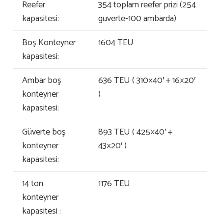
Reefer
354 toplam reefer prizi (254
kapasitesi:
güverte-100 ambarda)
Boş Konteyner
1604 TEU
kapasitesi:
Ambar boş
636 TEU ( 310×40′ + 16×20′
konteyner
)
kapasitesi:
Güverte boş
893 TEU ( 425×40′ +
konteyner
43×20′ )
kapasitesi:
14 ton
1176 TEU
konteyner
kapasitesi :