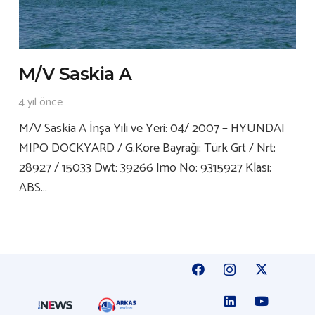
M/V Saskia A
4 yıl önce
M/V Saskia A İnşa Yılı ve Yeri: 04/ 2007 – HYUNDAI
MIPO DOCKYARD / G.Kore Bayrağı: Türk Grt / Nrt:
28927 / 15033 Dwt: 39266 Imo No: 9315927 Klası:
ABS…